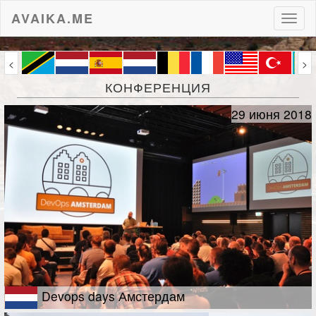
AVAIKA.ME
Пере
нави
<
>
КОНФЕРЕНЦИЯ
29 июня 2018
Devops days Амстердам