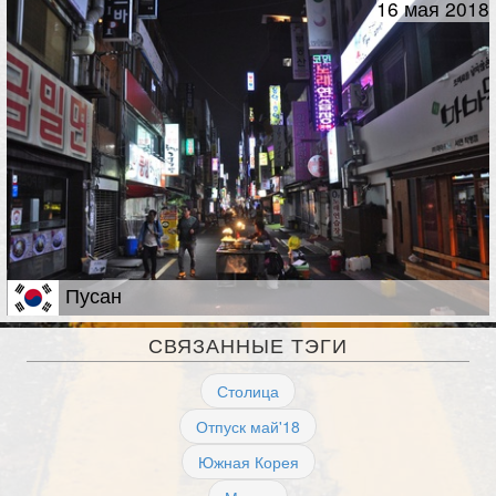
16 мая 2018
Пусан
СВЯЗАННЫЕ ТЭГИ
Столица
Отпуск май'18
Южная Корея