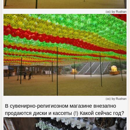
(cc) by Rushan
(cc) by Rushan
В сувенирно-религиозном магазине внезапно
продаются диски и кассеты (!) Какой сейчас год?