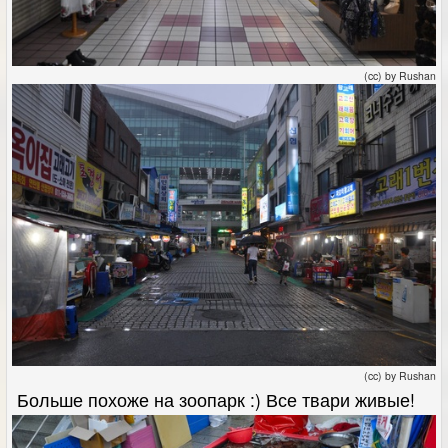
(cc) by Rushan
(cc) by Rushan
Больше похоже на зоопарк :) Все твари живые!