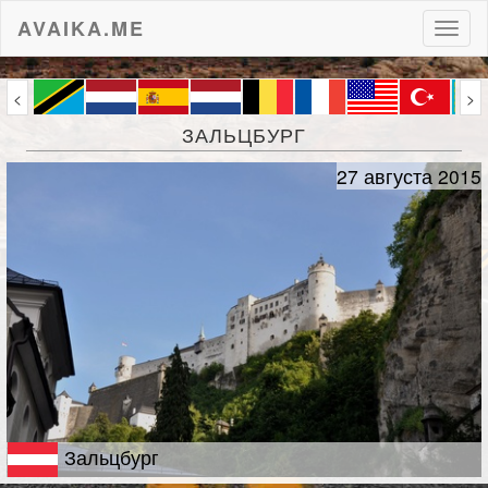
AVAIKA.ME
Пере
нави
<
>
ЗАЛЬЦБУРГ
27 августа 2015
Зальцбург