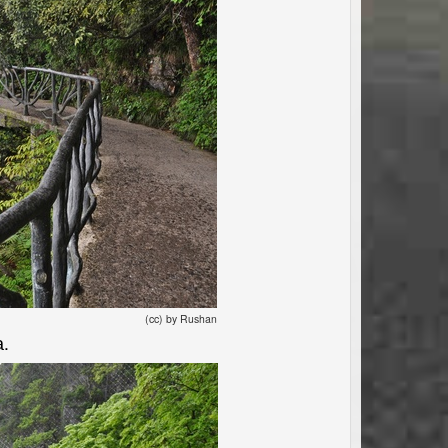
(cc) by Rushan
.