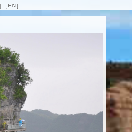
]
[EN]