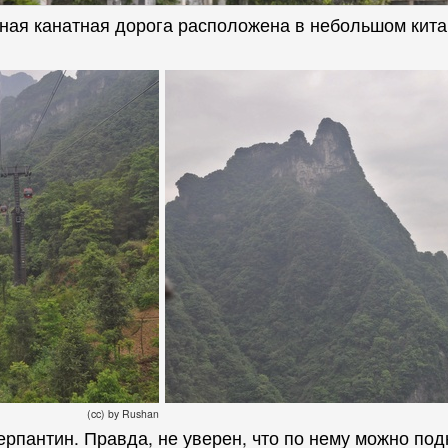
нная канатная дорога расположена в небольшом кита
(cc) by Rushan
рпантин. Правда, не уверен, что по нему можно подн