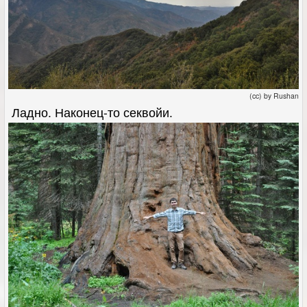
(cc) by Rushan
Ладно. Наконец-то секвойи.