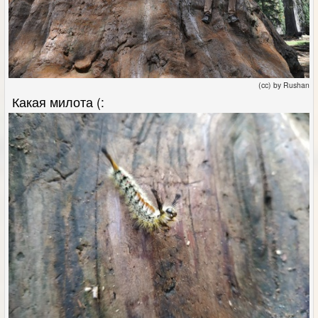
(cc) by Rushan
Какая милота (: