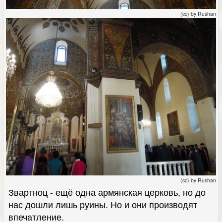
(cc) by Rushan
(cc) by Rushan
Звартноц - ещё одна армянская церковь, но до
нас дошли лишь руины. Но и они производят
впечатление.