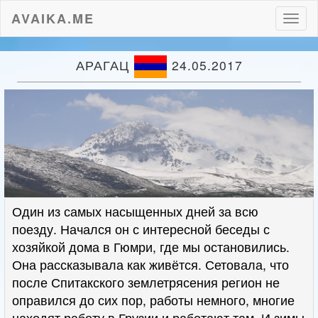
AVAIKA.ME
Пере
нави
АРАГАЦ
24.05.2017
Один из самых насыщенных дней за всю
поезду. Начался он с интересной беседы с
хозяйкой дома в Гюмри, где мы остановились.
Она рассказывала как живётся. Сетовала, что
после Спитакского землетрясения регион не
оправился до сих пор, работы немного, многие
находят работу в Грузии и работают там. И зимы