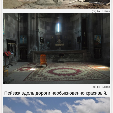
(cc) by Rushan
(cc) by Rushan
Пейзаж вдоль дороги необыкновенно красивый.