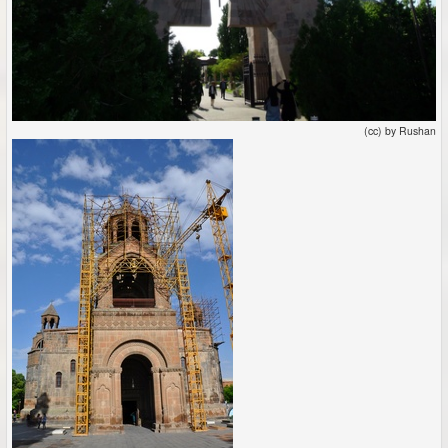
(cc) by Rushan