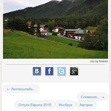
(cc) by Rushan
← Лихтенштейн...
Словения... →
Отпуск Европа 2015
Инсбрук
Австрия