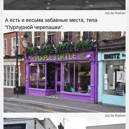
(cc) by Rushan
А есть и весьма забавные места, типа
"Пурпурной черепашки".
(cc) by Rushan