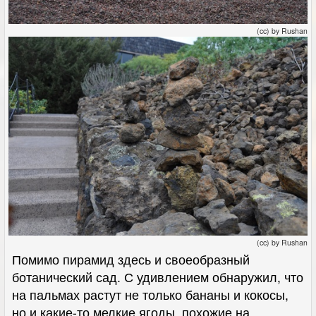
(cc) by Rushan
(cc) by Rushan
Помимо пирамид здесь и своеобразный
ботанический сад. С удивлением обнаружил, что
на пальмах растут не только бананы и кокосы,
но и какие-то мелкие ягоды, похожие на