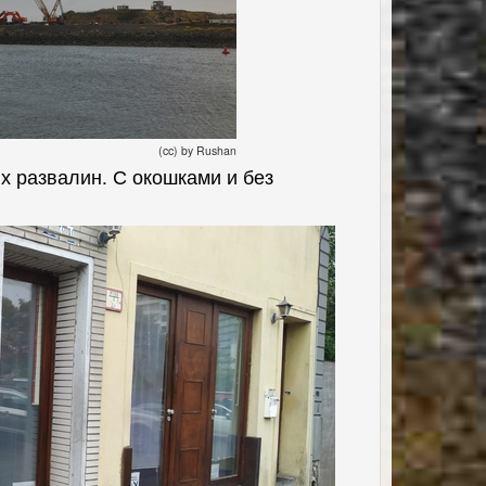
(cc) by Rushan
х развалин. С окошками и без