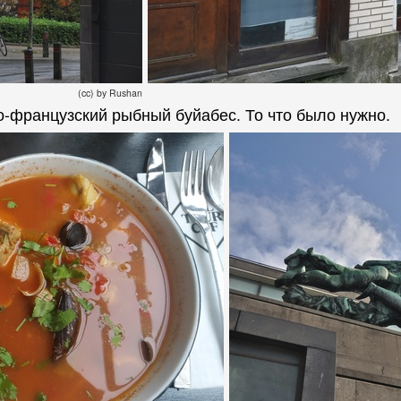
(cc) by Rushan
-французский рыбный буйабес. То что было нужно.