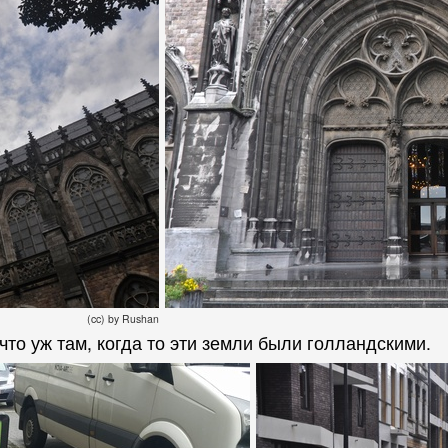
(cc) by Rushan
что уж там, когда то эти земли были голландскими.