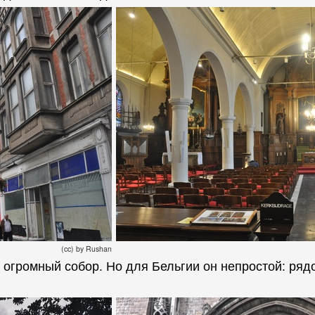
(cc) by Rushan
 огромный собор. Но для Бельгии он непростой: ряд