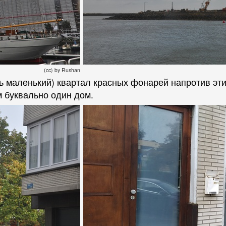
(cc) by Rushan
нь маленький) квартал красных фонарей напротив эти
м буквально один дом.