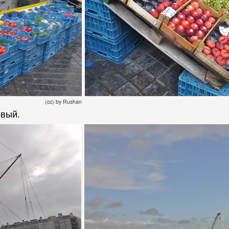
(cc) by Rushan
овый.