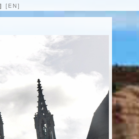
]
[EN]