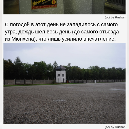
(cc) by Rushan
С погодой в этот день не заладилось с самого
утра, дождь шёл весь день (до самого отъезда
из Мюнхена), что лишь усилило впечатление.
(cc) by Rushan