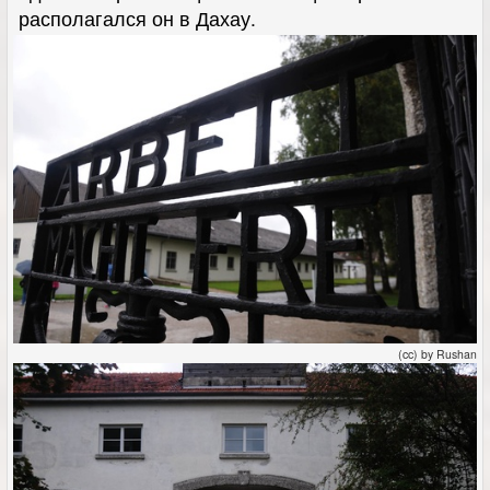
располагался он в Дахау.
(cc) by Rushan