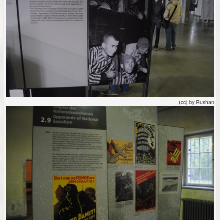
(cc) by Rushan