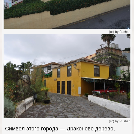
(cc) by Rushan
(cc) by Rushan
Символ этого города — Драконово дерево,