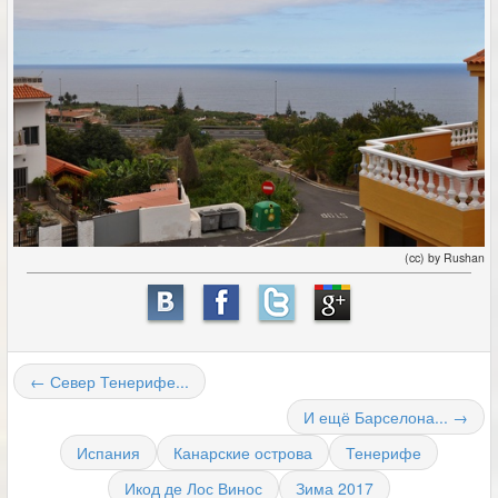
(cc) by Rushan
← Север Тенерифе...
И ещё Барселона... →
Испания
Канарские острова
Тенерифе
Икод де Лос Винос
Зима 2017