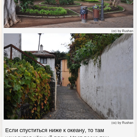
(cc) by Rushan
(cc) by Rushan
Если спуститься ниже к океану, то там