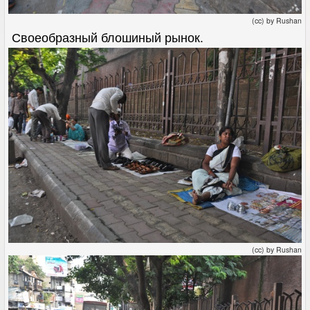
(cc) by Rushan
Своеобразный блошиный рынок.
(cc) by Rushan