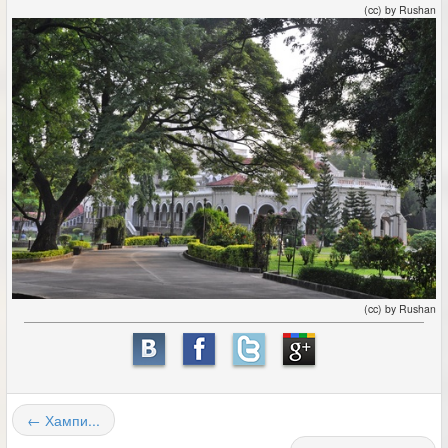
(cc) by Rushan
(cc) by Rushan
← Хампи...