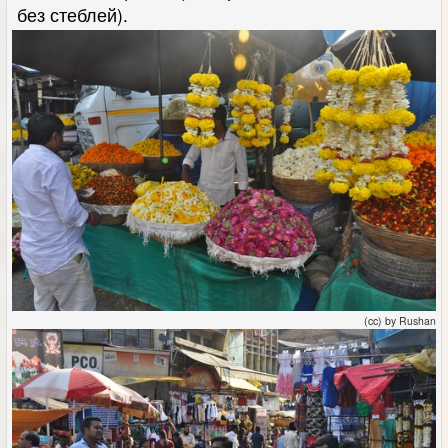
без стеблей).
(cc) by Rushan