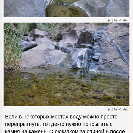
(cc) by Rushan
(cc) by Rushan
Если в некоторых местах воду можно просто
перепрыгнуть, то где-то нужно попрыгать с
камня на камень. С рюкзаком за спиной и после