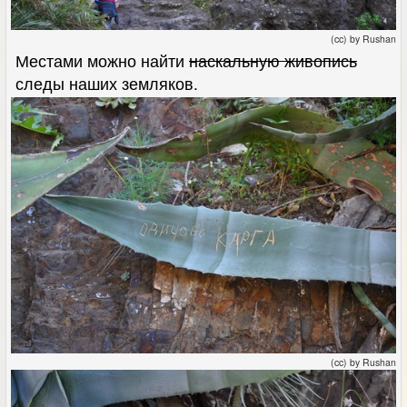
(cc) by Rushan
Местами можно найти
наскальную живопись
следы наших земляков.
(cc) by Rushan