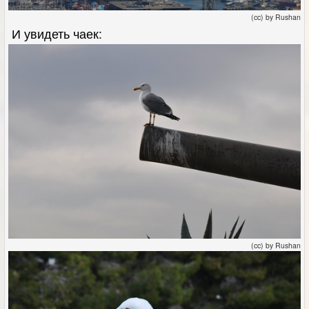
(cc) by Rushan
И увидеть чаек:
(cc) by Rushan