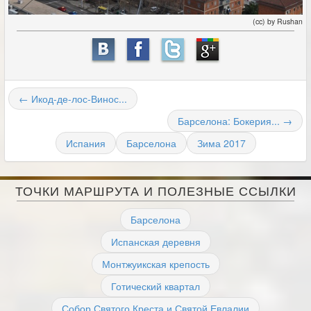
(cc) by Rushan
← Икод-де-лос-Винос...
Барселона: Бокерия... →
Испания
Барселона
Зима 2017
ТОЧКИ МАРШРУТА И ПОЛЕЗНЫЕ ССЫЛКИ
Барселона
Испанская деревня
Монтжуикская крепость
Готический квартал
Собор Святого Креста и Святой Евлалии