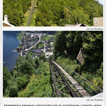
(cc) by Rushan
(cc) by Rushan
Наверху можно спуститься в соляную шахту или