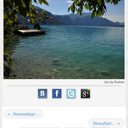
(cc) by Rushan
← Люксембург...
Зальцбург... →