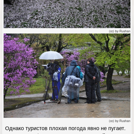
(cc) by Rushan
(cc) by Rushan
Однако туристов плохая погода явно не пугает.