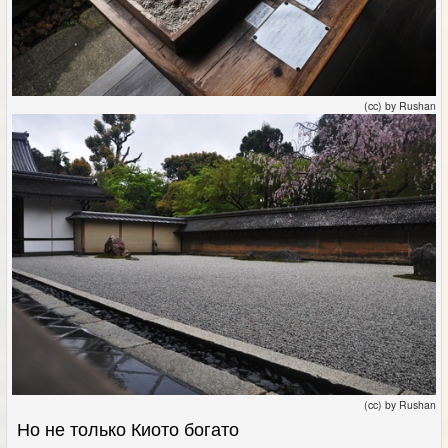
(cc) by Rushan
(cc) by Rushan
Но не только Киото богато