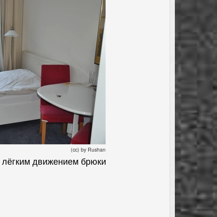
(cc) by Rushan
ко лёгким движением брюки