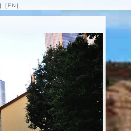
]
[EN]