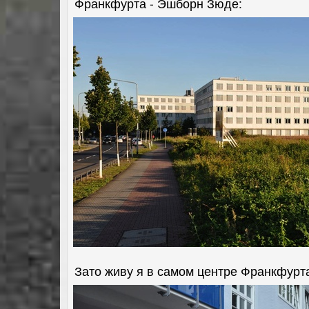
Франкфурта - Эшборн Зюде:
Зато живу я в самом центре Франкфурта