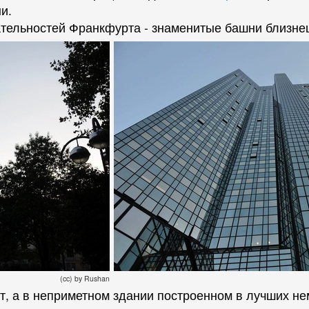
и.
тельностей Франкфурта - знаменитые башни близне
(cc) by Rushan
т, а в неприметном здании построенном в лучших не