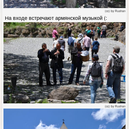
(cc) by Rushan
На входе встречают армянской музыкой (:
(cc) by Rushan