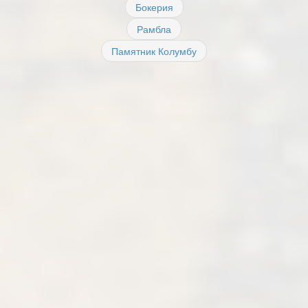
Бокерия
Рамбла
Памятник Колумбу