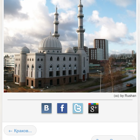
(cc) by Rushan
← Краков...