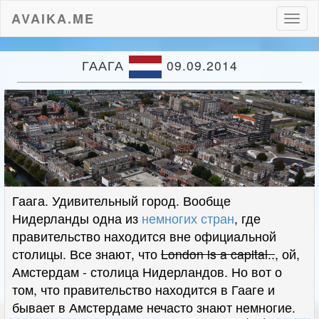
AVAIKA.ME
Пере
нави
ГААГА
09.09.2014
Гаага. Удивительный город. Вообще
Нидерланды одна из
немногих стран
, где
правительство находится вне официальной
столицы. Все знают, что
London is a capital..
, ой,
Амстердам - столица Нидерландов. Но вот о
том, что правительство находится в Гааге и
бывает в Амстердаме нечасто знают немногие.