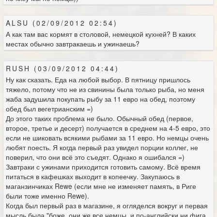
ALSU (02/09/2012 02:54)
А как там вас кормят в столовой, немецкой кухней? В каких
местах обычно завтракаешь и ужинаешь?
RUSH (03/09/2012 04:44)
Ну как сказать. Еда на любой выбор. В пятницу пришлось
тяжело, потому что не из свинины была только рыба, но меня
жаба задушила покупать рыбу за 11 евро на обед, поэтому
обед был вегетрианским =)
До этого таких проблема не было. Обычный обед (первое,
второе, третье и десерт) получается в среднем на 4-5 евро, это
если не шиковать всякими рыбами за 11 евро. Но немцы очень
любят поесть. Я когда первый раз увидел порции коллег, не
поверил, что они всё это съедят. Однако я ошибался =)
Завтраки с ужинами приходится готовить самому. Всё время
питаться в кафешках выходит в копеечку. Закупаюсь в
маганзинчиках Rewe (если мне не изменяет память, в Риге
были тоже именно Rewe).
Когда был первый раз в магазине, я огляделся вокруг и первая
мысль была "боже, они же все немцы. и по-английски ни фига