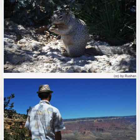
(cc) by Rushan