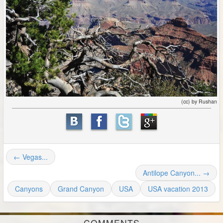
(cc) by Rushan
← Vegas...
Antilope Canyon... →
Canyons
Grand Canyon
USA
USA vacation 2013
COMMENTS